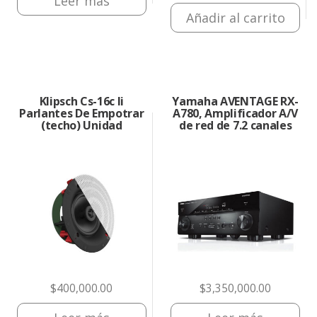
Leer más
original
precio
Añadir al carrito
era:
actual
$1,350,0
es:
$1,040,0
Klipsch Cs-16c Ii
Yamaha AVENTAGE RX-
Parlantes De Empotrar
A780, Amplificador A/V
(techo) Unidad
de red de 7.2 canales
$
400,000.00
$
3,350,000.00