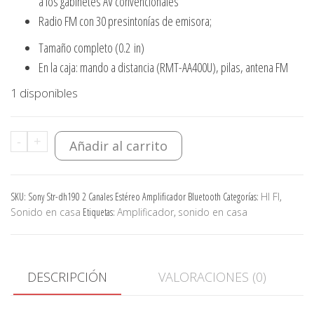
a los gabinetes AV convencionales
Radio FM con 30 presintonías de emisora;
Tamaño completo (0.2 in)
En la caja: mando a distancia (RMT-AA400U), pilas, antena FM
1 disponibles
Sony
-
+
Añadir al carrito
Str-
dh190
SKU:
Sony Str-dh190 2 Canales Estéreo Amplificador Bluetooth
Categorías:
HI FI
,
2
Sonido en casa
Etiquetas:
Amplificador
,
sonido en casa
Canales
Estéreo
Amplificador
DESCRIPCIÓN
VALORACIONES (0)
Bluetooth
cantidad