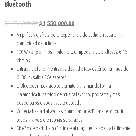
Bluetooth
El
El
$
1,650,000.00
$
1,550,000.00
precio
precio
Amplifica y disfruta de tu experiencia de audio en casa en la
original
actual
comodidad de tu hogar
era:
es:
100 W x 2 (8 ohmios, 1 kilo Hertz). Impedancia del altavoz: 6-16
$1,650,000.00.
$1,550,000.00.
ohmios
Entrada de fono, 4 entradas de audio RCA estéreo, entrada de
0.138 in, salida RCA estéreo
El Bluetooth integrado te permite transmitir de forma
inalámbrica tu servicio de música favorito, podcasts y más
desde otros dispositivos Bluetooth.
Conecta hasta 4 altavoces; conmutación A/B para reproducir
todos a la vez, o en zonas separadas
Diseño de perfil bajo (5.4 in de altura) que se adapta fácilmente