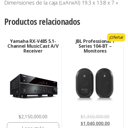
Dimensiones de la caja (LxAnxAl) 19.3 x 13.8 x 7 «
Productos relacionados
¡Oferta!
Yamaha RX-V485 5.1-
JBL Professional 1
Channel MusicCast A/V
Series 104-BT –
Receiver
Monitores
El
$
2,150,000.00
$
1,350,000.00
precio
El
$
1,040,000.00