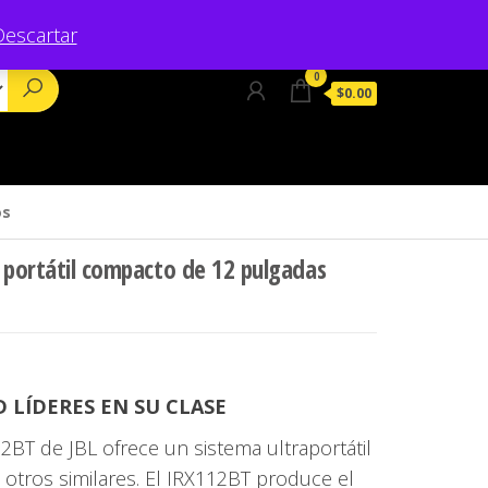
Descartar
0
$0.00
os
 portátil compacto de 12 pulgadas
 LÍDERES EN SU CLASE
12BT de JBL ofrece un sistema ultraportátil
 otros similares. El IRX112BT produce el