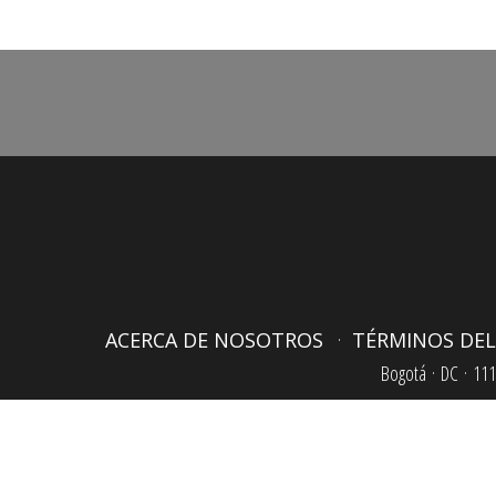
$2,800,000.00.
$2,200,000.00
ACERCA DE NOSOTROS
TÉRMINOS DEL
Bogotá ·
DC ·
111