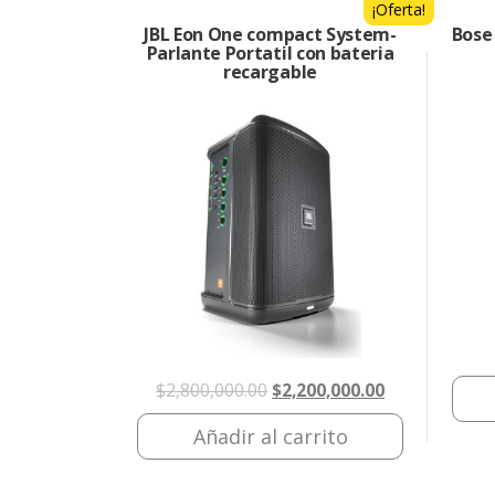
¡Oferta!
JBL Eon One compact System-
Bose
Parlante Portatil con bateria
recargable
El
El
$
2,800,000.00
$
2,200,000.00
precio
precio
Añadir al carrito
original
actual
era:
es: