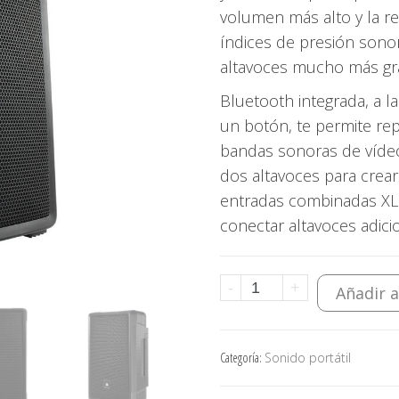
volumen más alto y la r
índices de presión sonor
altavoces mucho más gr
Bluetooth integrada, a 
un botón, te permite re
bandas sonoras de vídeo
dos altavoces para crea
entradas combinadas XLR
conectar altavoces adici
JBL
-
+
Añadir a
IRX112BT
–
Categoría:
Sonido portátil
Altavoz
portátil