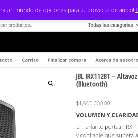
ra un mundo de opciones para tu proyecto de audio!
tacto
Carrito
Finalizar compra
Acerca de nosotr
JBL IRX112BT – Altavoz
(Bluetooth)
$
1,900,000.00
VOLUMEN Y CLARIDAD
El Parlante portatil IRX1
y confiable que supera a