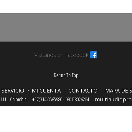
.
Visítanos en Facebook
Return To Top
 SERVICIO
MI CUENTA
CONTACTO
MAPA DE S
111 ·
Colombia
+57(314)3565980 - (601)8026284
multiaudiopr