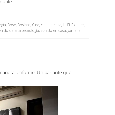
table.
ogía
,
Bose
,
Bosinas
,
Cine
,
cine en casa
,
Hi Fi
,
Pioneer
,
nido de alta tecnología
,
sonido en casa
,
yamaha
e manera uniforme. Un parlante que