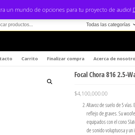
ra un mundo de opciones para tu proyecto de audio!
tacto
Carrito
Finalizar compra
Acerca de nosotr
Focal Chora 816 2.5-Wa
$
4,100,000.00
Altavoz de suelo de 5 vías.
reflejo de graves. Su woof
equipados con el cono Slat
de sonido voluptuosa y un 