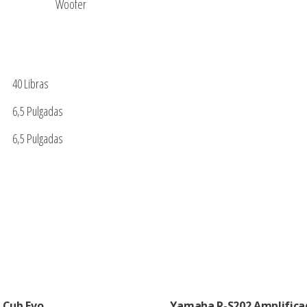
Woofer
40 Libras
6,5 Pulgadas
6,5 Pulgadas
l Cub Evo
Yamaha R-S202 Amplifica