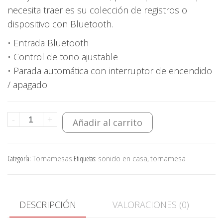
necesita traer es su colección de registros o
dispositivo con Bluetooth.
• Entrada Bluetooth
• Control de tono ajustable
• Parada automática con interruptor de encendido
/ apagado
Crosley
-
+
Añadir al carrito
T-
150
Categoría:
Tornamesas
Etiquetas:
sonido en casa
,
tornamesa
Wh
Tornamesa-
Con
parlantes
DESCRIPCIÓN
VALORACIONES (0)
cantidad