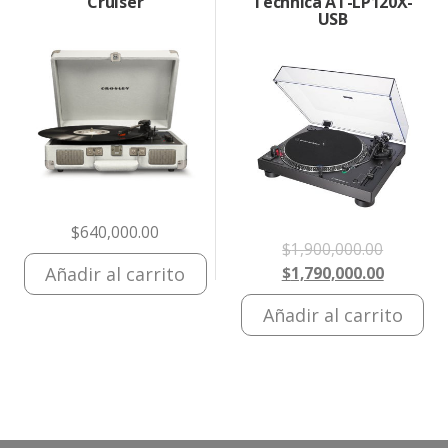
Cruiser
Technica AT-LP120X-
USB
$
640,000.00
El
$
1,900,000.00
Añadir al carrito
precio
El
$
1,790,000.00
original
precio
Añadir al carrito
era:
actual
$1,900,0
es:
$1,790,0