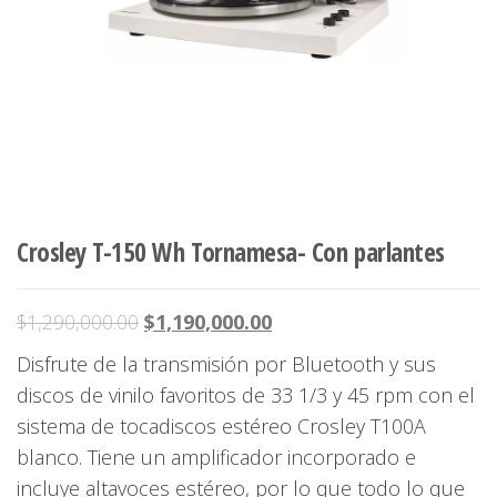
Crosley T-150 Wh Tornamesa- Con parlantes
El
El
$
1,290,000.00
$
1,190,000.00
precio
precio
Disfrute de la transmisión por Bluetooth y sus
original
actual
discos de vinilo favoritos de 33 1/3 y 45 rpm con el
era:
es:
sistema de tocadiscos estéreo Crosley T100A
$1,290,000.00.
$1,190,000.00.
blanco. Tiene un amplificador incorporado e
incluye altavoces estéreo, por lo que todo lo que