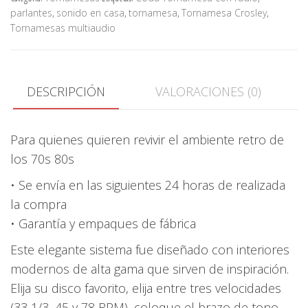
parlantes
,
sonido en casa
,
tornamesa
,
Tornamesa Crosley
,
Sonido
Tornamesas multiaudio
Retro
cantidad
DESCRIPCIÓN
VALORACIONES (0)
Para quienes quieren revivir el ambiente retro de
los 70s 80s
• Se envía en las siguientes 24 horas de realizada
la compra
• Garantía y empaques de fábrica
Este elegante sistema fue diseñado con interiores
modernos de alta gama que sirven de inspiración.
Elija su disco favorito, elija entre tres velocidades
(33 1/3, 45 y 78 RPM), coloque el brazo de tono