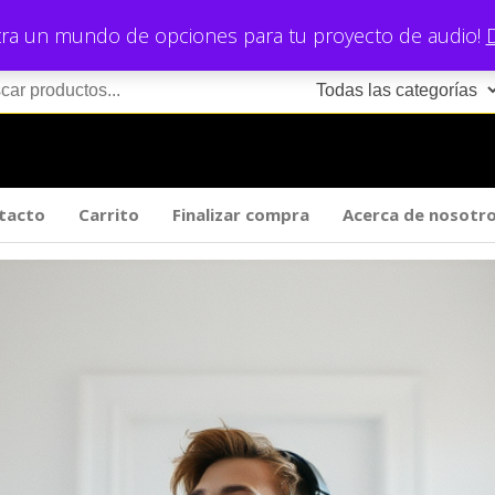
ra un mundo de opciones para tu proyecto de audio!
tacto
Carrito
Finalizar compra
Acerca de nosotr