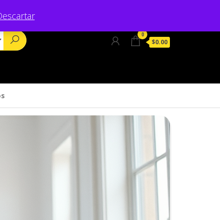
Descartar
0
$0.00
os