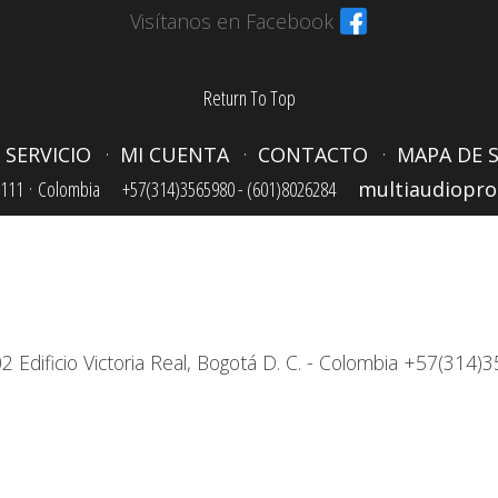
Visítanos en Facebook
Return To Top
 SERVICIO
MI CUENTA
CONTACTO
MAPA DE S
111 ·
Colombia
+57(314)3565980 - (601)8026284
multiaudiopr
2 Edificio Victoria Real, Bogotá D. C. - Colombia +57(31