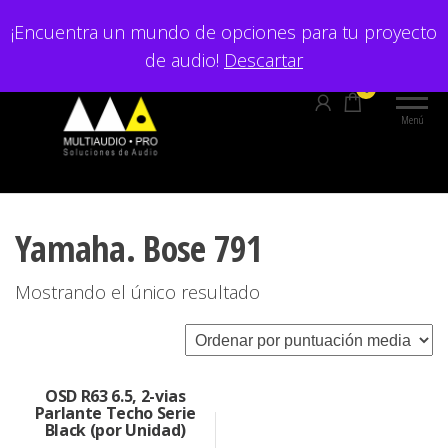
Saltar
¡Encuentra un mundo de opciones para tu proyecto
al
de audio!
Descartar
contenido
0
Menú
Yamaha. Bose 791
Mostrando el único resultado
OSD R63 6.5, 2-vias
Parlante Techo Serie
Black (por Unidad)