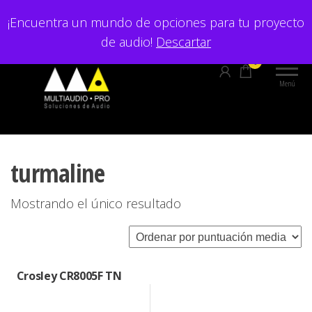
Saltar
¡Encuentra un mundo de opciones para tu proyecto
al
de audio!
Descartar
contenido
0
Menú
turmaline
Mostrando el único resultado
Crosley CR8005F TN