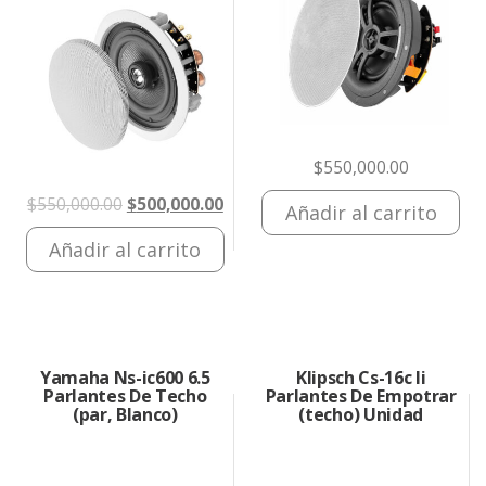
$
550,000.00
El
El
$
550,000.00
$
500,000.00
Añadir al carrito
precio
precio
Añadir al carrito
original
actual
era:
es:
$550,000.00.
$500,000.00.
Yamaha Ns-ic600 6.5
Klipsch Cs-16c Ii
Parlantes De Techo
Parlantes De Empotrar
(par, Blanco)
(techo) Unidad