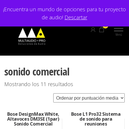
Saltar
¡Encuentra un mundo de opciones para tu proyecto
al
de audio!
Descartar
contenido
0
Menú
sonido comercial
Ordenado
Mostrando los 11 resultados
por
puntuación
media
Bose DesignMax White,
Bose L1 Pro32 Sistema
Altavoces DM3SE (1par)
de sonido para
Sonido Comercial
reuniones