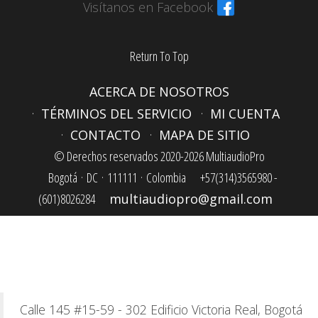
Visítanos en Facebook
Return To Top
ACERCA DE NOSOTROS
TÉRMINOS DEL SERVICIO
MI CUENTA
CONTACTO
MAPA DE SITIO
© Derechos reservados 2020-2026 MultiaudioPro
Bogotá ·
DC ·
111111 ·
Colombia
+57(314)3565980 -
(601)8026284
multiaudiopro@gmail.com
Calle 145 #15-59 - 302 Edificio Victoria Real, Bogotá