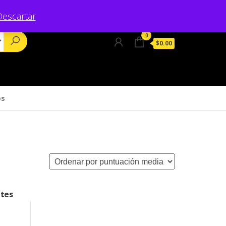
Descartar
0
$0.00
os
ntes