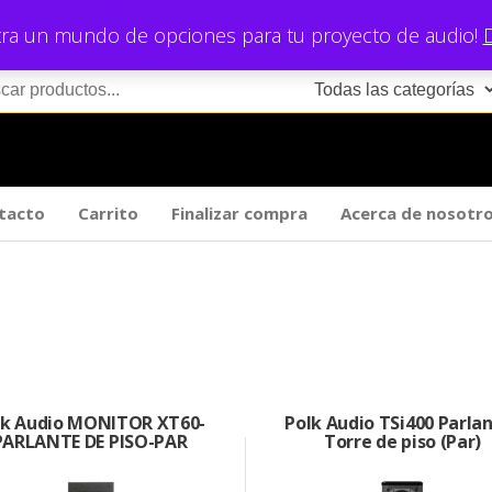
ra un mundo de opciones para tu proyecto de audio!
tacto
Carrito
Finalizar compra
Acerca de nosotr
lk Audio MONITOR XT60-
Polk Audio TSi400 Parla
PARLANTE DE PISO-PAR
Torre de piso (Par)