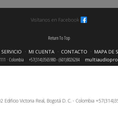
Visítanos en Facebook
Return To Top
 SERVICIO
MI CUENTA
CONTACTO
MAPA DE S
111 ·
Colombia
+57(314)3565980 - (601)8026284
multiaudiopr
2 Edificio Victoria Real, Bogotá D. C. - Colombia +57(31