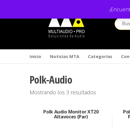
Saltar
¡Encuent
al
contenido
Inicio
Noticias MTA
Categorías
Con
Polk-Audio
Ordenado
Mostrando los 3 resultados
por
puntuación
Polk Audio Monitor XT20
Po
media
Altavoces (Par)