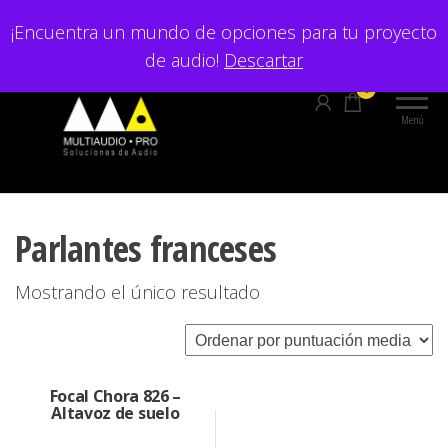
Saltar
¡Encuentra un mundo de opciones para tu proyecto
al
de audio!
Descartar
contenido
0
Menú
Parlantes franceses
Mostrando el único resultado
Focal Chora 826 –
Altavoz de suelo