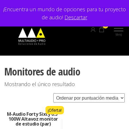
Saltar
¡Encuentra un mundo de opciones para tu proyecto
al
de audio!
Descartar
contenido
0
Menú
Monitores de audio
Mostrando el único resultado
¡Oferta!
M-Audio Forty Sixty 6.5″
100W Altavoz monitor
de estudio (par)