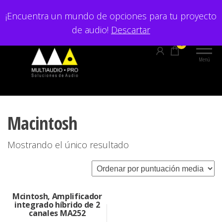
Saltar
¡Encuentra un mundo de opciones para tu proyecto
al
de audio!
Descartar
contenido
0
Menú
Macintosh
Mostrando el único resultado
Mcintosh, Amplificador
integrado híbrido de 2
canales MA252