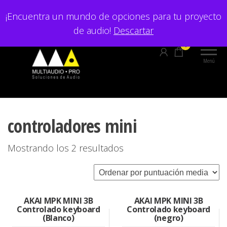
Saltar
¡Encuentra un mundo de opciones para tu proyecto
al
de audio!
Descartar
contenido
0
Menú
controladores mini
Ordenado
Mostrando los 2 resultados
por
puntuación
media
AKAI MPK MINI 3B
AKAI MPK MINI 3B
Controlado keyboard
Controlado keyboard
(Blanco)
(negro)