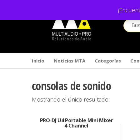
Saltar
¡Encuent
al
contenido
Inicio
Noticias MTA
Categorías
Con
consolas de sonido
Mostrando el único resultado
PRO-DJ U4 Portable Mini Mixer
4 Channel