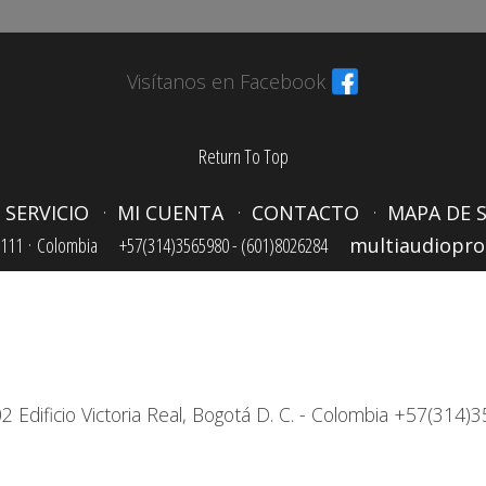
Visítanos en Facebook
Return To Top
 SERVICIO
MI CUENTA
CONTACTO
MAPA DE S
111 ·
Colombia
+57(314)3565980 - (601)8026284
multiaudiopr
2 Edificio Victoria Real, Bogotá D. C. - Colombia +57(31