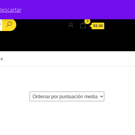
Descartar
0
$0.00
os