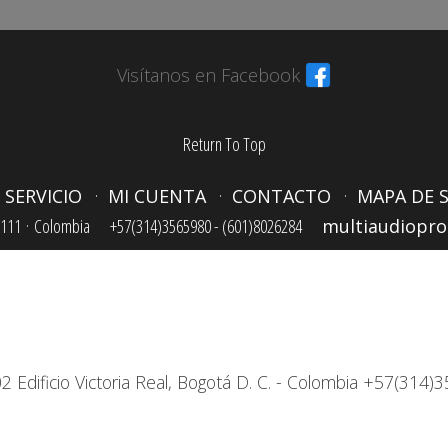
Visítanos en Facebook
Return To Top
 SERVICIO
MI CUENTA
CONTACTO
MAPA DE S
111 ·
Colombia
+57(314)3565980 - (601)8026284
multiaudiopr
2 Edificio Victoria Real, Bogotá D. C. - Colombia +57(31