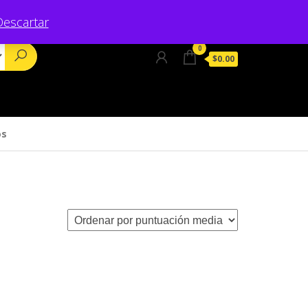
Descartar
0
$0.00
os