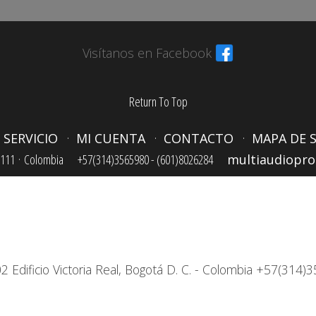
Visítanos en Facebook
Return To Top
 SERVICIO
MI CUENTA
CONTACTO
MAPA DE S
111 ·
Colombia
+57(314)3565980 - (601)8026284
multiaudiopr
2 Edificio Victoria Real, Bogotá D. C. - Colombia +57(31