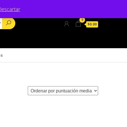
Descartar
0
$0.00
os