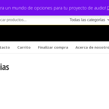
ra un mundo de opciones para tu proyecto de audio!
tacto
Carrito
Finalizar compra
Acerca de nosotr
ias