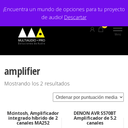
Saltar
¡Encuentra un mundo de opciones para tu proyecto
al
de audio!
Descartar
contenido
0
Menú
amplifier
Ordenado
Mostrando los 2 resultados
por
puntuación
media
Mcintosh, Amplificador
DENON AVR S570BT
integrado híbrido de 2
Amplificador de 5.2
canales MA252
canales