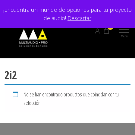
Saltar
¡Encuentra un mundo de opciones para tu proyecto
al
de audio!
Descartar
contenido
0
Menú
2i2
No se han encontrado productos que coincidan con tu
selección.